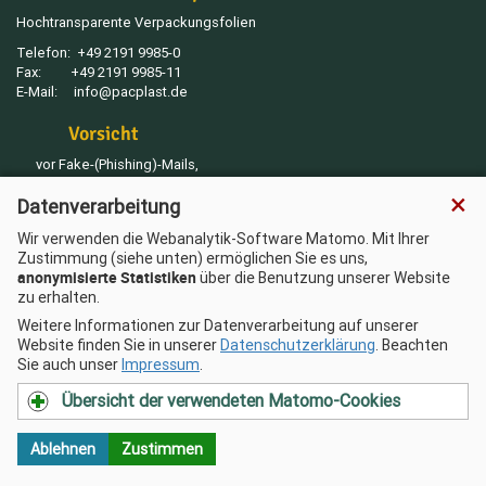
Hochtransparente Verpackungsfolien
Telefon:
+49 2191 9985-0
Fax:
+49 2191 9985-11
E-Mail:
info@pacplast.de
Vorsicht
vor Fake-(Phishing)-Mails,
die eine geänderte Bankverbindung
×
Datenverarbeitung
für Zahlungen angeben
Wir verwenden die Webanalytik-Software Matomo. Mit Ihrer
Zustimmung (siehe unten) ermöglichen Sie es uns,
Sitemap
anonymisierte Statistiken
über die Benutzung unserer Website
AGB
zu erhalten.
Impressum
Weitere Informationen zur Datenverarbeitung auf unserer
Datenschutz
Website finden Sie in unserer
Datenschutzerklärung
. Beachten
Sie auch unser
Impressum
.
Übersicht der verwendeten Matomo-Cookies
© 2026 Pacplast GmbH. Am Eichholz 7 . 42897
Remscheid
Ablehnen
Zustimmen