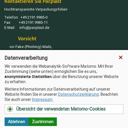
Kontaktieren Sie Pacplast
Hochtransparente Verpackungsfolien
Telefon:
+49 2191 9985-0
Fax:
+49 2191 9985-11
E-Mail:
info@pacplast.de
Vorsicht
vor Fake-(Phishing)-Mails,
die eine geänderte Bankverbindung
×
Datenverarbeitung
für Zahlungen angeben
Wir verwenden die Webanalytik-Software Matomo. Mit Ihrer
Zustimmung (siehe unten) ermöglichen Sie es uns,
Sitemap
anonymisierte Statistiken
über die Benutzung unserer Website
AGB
zu erhalten.
Impressum
Weitere Informationen zur Datenverarbeitung auf unserer
Datenschutz
Website finden Sie in unserer
Datenschutzerklärung
. Beachten
Sie auch unser
Impressum
.
Übersicht der verwendeten Matomo-Cookies
© 2026 Pacplast GmbH. Am Eichholz 7 . 42897
Remscheid
Ablehnen
Zustimmen